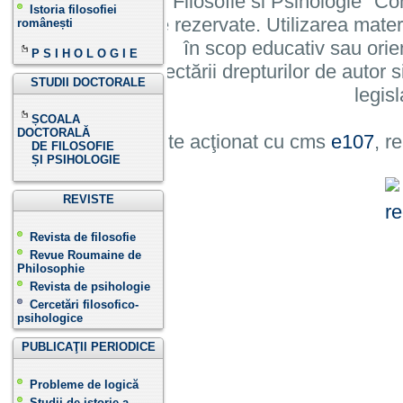
Institutului de Filosofie si Psihologie 
Istoria filosofiei
cu toate drepturile rezervate. Utilizarea mate
românești
în scop educativ sau orie
P S I H O L O G I E
cu condiția respectării drepturilor de autor si
STUDII DOCTORALE
legisl
ȘCOALA
DOCTORALĂ
Site acţionat cu cms
e107
, r
DE FILOSOFIE
ȘI PSIHOLOGIE
REVISTE
Revista de filosofie
Revue Roumaine de
Philosophie
Revista de psihologie
Cercetări filosofico-
psihologice
PUBLICAŢII PERIODICE
Probleme de logică
Studii de istorie a