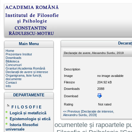
Decaraț
Main Menu
Home
Declarație de avere, Alexandru Surdu, 2019
Prezentare Institut
Downloads
Biblioteca
Concursuri
Granturi Academia Română
Description
Declarații de avere și interese
Organigrama, liste funcții,
Image
no image available
documente
Filesize
204.92 kB
Contact
Info
Downloads
2088
DEPARTAMENTE
Download
Rating
Not rated
F I L O S O F I E
<< Previous [Declarație de interese,
Logică și metafizică
Alexandru Surdu , 2019]
Epistemologie și etică
Informatiile, documentele și rapoartele pu
Istoria filosofiei
universale