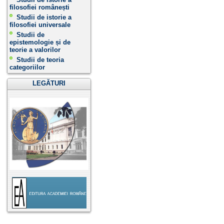
filosofiei românești
Studii de istorie a
filosofiei universale
Studii de
epistemologie și de
teorie a valorilor
Studii de teoria
categoriilor
LEGĂTURI