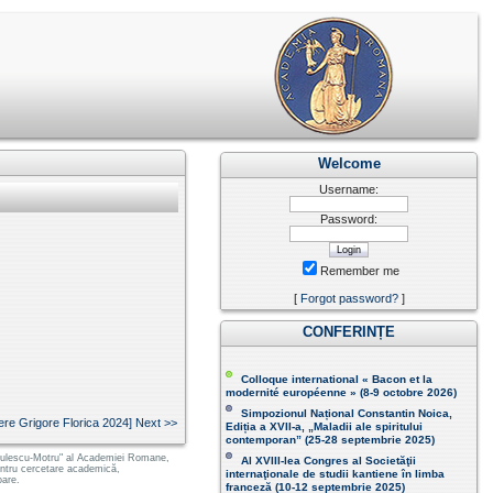
Welcome
Username:
Password:
Remember me
[
Forgot password?
]
CONFERINȚE
Colloque international « Bacon et la
modernité européenne » (8-9 octobre 2026 )
Simpozionul Național Constantin Noica,
ere Grigore Florica 2024] Next >>
Ediția a XVII-a, „Maladii ale spiritului
contemporan ” (25-28 septembrie 2025 )
 Radulescu-Motru" al Academiei Romane,
Al XVIII-lea Congres al Societăţii
pentru cercetare academică,
internaţionale de studii kantiene în limba
oare.
franceză (
10-12 septembrie 2025
)