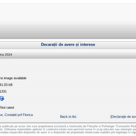
Decarații de avere și interese
rica 2024
no image available
41.03 kB
1331
Not rated
se, Contabil șef Florica
Back to list
[Declarație de av
le publicate pe acest site sunt proprietatea exclusivă a Institutului de Filosofie si Psihologie "Constantin
ate. Utilizarea materialelor apărute în conținutul sitului este permisă numai în scop educativ sau orientativ 
ondiția respectării drepturilor de autor si a drepturilor de proprietate intelectuala stabilite prin legislația în vig