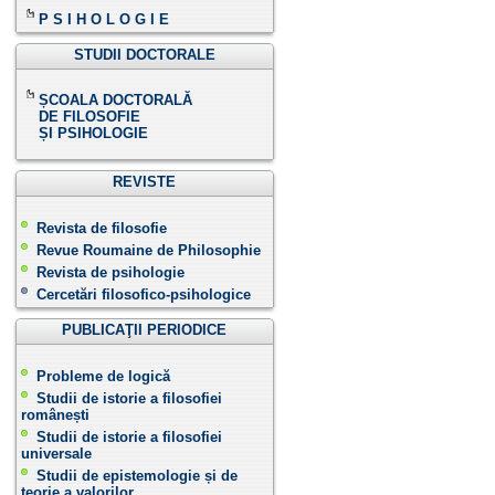
P S I H O L O G I E
STUDII DOCTORALE
ȘCOALA DOCTORALĂ
DE FILOSOFIE
ȘI PSIHOLOGIE
REVISTE
Revista de filosofie
Revue Roumaine de Philosophie
Revista de psihologie
Cercetări filosofico-psihologice
PUBLICAŢII PERIODICE
Probleme de logică
Studii de istorie a filosofiei
românești
Studii de istorie a filosofiei
universale
Studii de epistemologie și de
teorie a valorilor