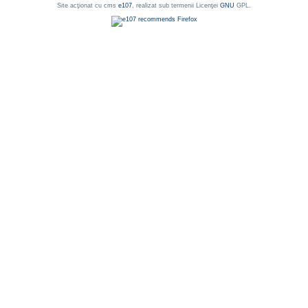
Site acţionat cu cms
e107
, realizat sub termenii Licenţei
GNU
GPL.