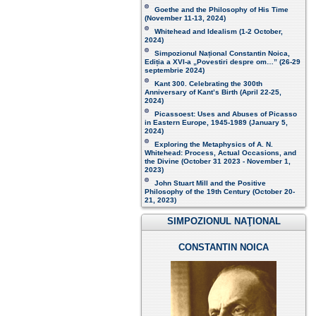
Goethe and the Philosophy of His Time
(November 11-13, 2024 )
Whitehead and Idealism (1-2 October,
2024)
Simpozionul Național Constantin Noica,
Ediția a XVI-a „Povestiri despre om…”
(26-29
septembrie 2024)
Kant 300. Celebrating the 300th
Anniversary of Kant’s Birth (April 22-25,
2024)
Picassoest: Uses and Abuses of Picasso
in Eastern Europe, 1945-1989 (January 5,
2024)
Exploring the Metaphysics of A. N.
Whitehead: Process, Actual Occasions, and
the Divine (October 31 2023 - November 1,
2023)
John Stuart Mill and the Positive
Philosophy of the 19th Century (October 20-
21, 2023 )
SIMPOZIONUL NAŢIONAL
CONSTANTIN NOICA