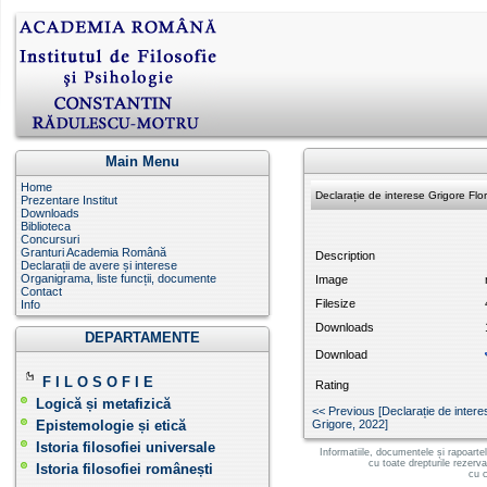
Main Menu
Home
Declarație de interese Grigore Flo
Prezentare Institut
Downloads
Biblioteca
Concursuri
Granturi Academia Română
Description
Declarații de avere și interese
Organigrama, liste funcții, documente
Image
Contact
Filesize
Info
Downloads
DEPARTAMENTE
Download
F I L O S O F I E
Rating
Logică și metafizică
<< Previous [ Declarație de intere
Epistemologie și etică
Grigore, 2022 ]
Istoria filosofiei universale
Informatiile, documentele și rapoarte
cu toate drepturile rezerv
Istoria filosofiei românești
cu c