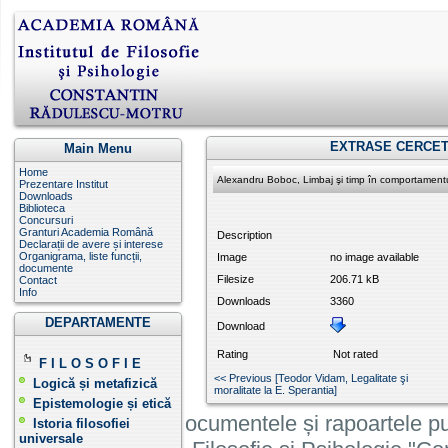
EXTRASE CERCET
Main Menu
Home
Alexandru Boboc, Limbaj şi timp în comportament
Prezentare Institut
Downloads
Biblioteca
Concursuri
Granturi Academia Română
Description
Declarații de avere și interese
Organigrama, liste funcții,
Image
no image available
documente
Filesize
206.71 kB
Contact
Info
Downloads
3360
DEPARTAMENTE
Download
Rating
Not rated
F I L O S O F I E
<< Previous [Teodor Vidam, Legalitate şi
Logică și metafizică
moralitate la E. Sperantia]
Epistemologie și etică
Informatiile, documentele și rapoartele pu
Istoria filosofiei
universale