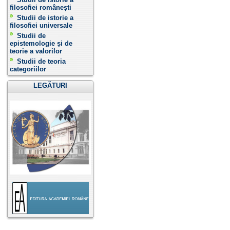
filosofiei românești
Studii de istorie a
filosofiei universale
Studii de
epistemologie și de
teorie a valorilor
Studii de teoria
categoriilor
LEGĂTURI