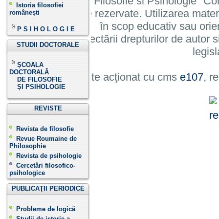
Institutului de Filosofie si Psihologie 
Istoria filosofiei
cu toate drepturile rezervate. Utilizarea mate
românești
în scop educativ sau orie
P S I H O L O G I E
cu condiția respectării drepturilor de autor si
STUDII DOCTORALE
legisl
ȘCOALA
DOCTORALĂ
Site acţionat cu cms
e107
, r
DE FILOSOFIE
ȘI PSIHOLOGIE
REVISTE
Revista de filosofie
Revue Roumaine de
Philosophie
Revista de psihologie
Cercetări filosofico-
psihologice
PUBLICAŢII PERIODICE
Probleme de logică
Studii de istorie a