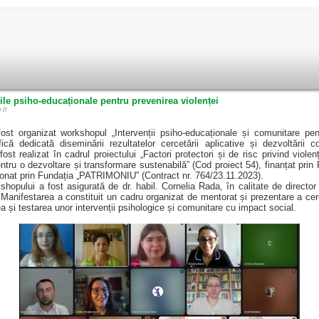
ile psiho-educaționale pentru prevenirea violenței
 //
ost organizat workshopul „Intervenții psiho-educaționale și comunitare pen
țifică dedicată diseminării rezultatelor cercetării aplicative și dezvoltării 
ost realizat în cadrul proiectului „Factori protectori și de risc privind violen
tru o dezvoltare și transformare sustenabilă” (Cod proiect 54), finanțat prin
onat prin Fundația „PATRIMONIU” (Contract nr. 764/23.11.2023).
shopului a fost asigurată de dr. habil. Cornelia Rada, în calitate de directo
Manifestarea a constituit un cadru organizat de mentorat și prezentare a cerc
ea și testarea unor intervenții psihologice și comunitare cu impact social.