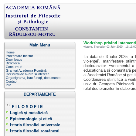
Workshop privind intervenți
Main Menu
victorg
, Thursday 03 July 2025 - 16:13:00
Home
Prezentare Institut
La data de 3 iulie 2025, a f
Downloads
violenței”, manifestare știin
Biblioteca
doctoranzilor. Evenimentul a f
Concursuri
educațională și comunitară pen
Granturi Academia Română
Declarații de avere și interese
al Academiei Române și gesti
Organigrama, liste funcții, documente
Coordonarea științifică a work
Contact
univ. dr. Georgeta Pânișoară. 
Info
rolul doctoranzilor în elaborar
DEPARTAMENTE
F I L O S O F I E
Logică și metafizică
Epistemologie și etică
Istoria filosofiei universale
Istoria filosofiei românești