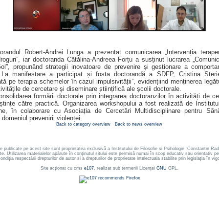
torandul Robert-Andrei Lunga a prezentat comunicarea „Intervenția terape
roguri”, iar doctoranda Cătălina-Andreea Forțu a susținut lucrarea „Comunica
l”, propunând strategii inovatoare de prevenire și gestionare a comporta
 La manifestare a participat și fosta doctorandă a SDFP, Cristina Steri
tă pe terapia schemelor în cazul impulsivității”, evidențiind menținerea legăt
ivitățile de cercetare și diseminare științifică ale școlii doctorale.
nsolidarea formării doctorale prin integrarea doctoranzilor în activități de c
oștințe către practică. Organizarea workshopului a fost realizată de Institut
, în colaborare cu Asociația de Cercetări Multidisciplinare pentru Sănă
n domeniul prevenirii violenței.
Back to category overview
Back to news overview
le publicate pe acest site sunt proprietatea exclusivă a Institutului de Filosofie si Psihologie "Constantin
ate. Utilizarea materialelor apărute în conținutul sitului este permisă numai în scop educativ sau orientativ 
ondiția respectării drepturilor de autor si a drepturilor de proprietate intelectuala stabilite prin legislația în vig
Site acţionat cu cms
e107
, realizat sub termenii Licenţei
GNU
GPL.