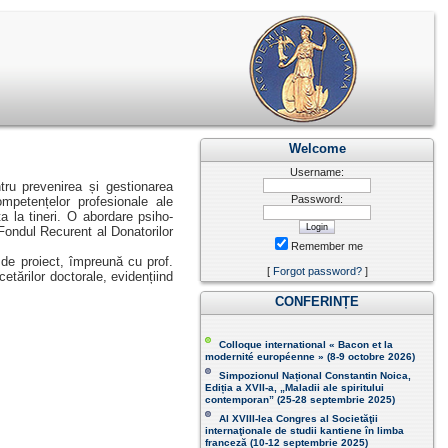
Welcome
Username:
tru prevenirea și gestionarea
Password:
competențelor profesionale ale
ța la tineri. O abordare psiho-
 Fondul Recurent al Donatorilor
Remember me
r de proiect, împreună cu prof.
[
Forgot password?
]
etărilor doctorale, evidențiind
CONFERINȚE
Colloque international « Bacon et la
modernité européenne » (8-9 octobre 2026 )
Simpozionul Național Constantin Noica,
Ediția a XVII-a, „Maladii ale spiritului
contemporan ” (25-28 septembrie 2025 )
Al XVIII-lea Congres al Societăţii
internaţionale de studii kantiene în limba
franceză (
10-12 septembrie 2025
)