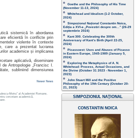
Goethe and the Philosophy of His Time
(November 11-13, 2024 )
Whitehead and Idealism (1-2 October,
2024)
Simpozionul Național Constantin Noica,
Ediția a XVI-a „Povestiri despre om…”
(26-29
septembrie 2024)
utică sistemică în abordarea
Kant 300. Celebrating the 300th
re eficientă în conflicte prin
Anniversary of Kant’s Birth (April 22-25,
mentelor violente în contexte
2024)
e, care a prezentat lucrarea
Picassoest: Uses and Abuses of Picasso
urilor academice și implicarea
in Eastern Europe, 1945-1989 (January 5,
2024)
ercetare aplicativă, diseminare
Exploring the Metaphysics of A. N.
ul de Antropologie „Francisc I.
Whitehead: Process, Actual Occasions, and
tate, subliniind dimensiunea
the Divine (October 31 2023 - November 1,
2023)
John Stuart Mill and the Positive
Newer News
Philosophy of the 19th Century (October 20-
21, 2023 )
 Radulescu-Motru" al Academiei Romane,
SIMPOZIONUL NAŢIONAL
pentru cercetare academică,
oare.
CONSTANTIN NOICA