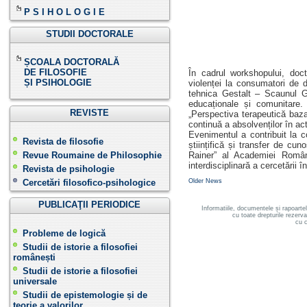
P S I H O L O G I E
STUDII DOCTORALE
ȘCOALA DOCTORALĂ
DE FILOSOFIE
În cadrul workshopului, doc
ȘI PSIHOLOGIE
violenței la consumatori de d
tehnica Gestalt – Scaunul Go
educaționale și comunitare.
REVISTE
„Perspectiva terapeutică baza
continuă a absolvenților în act
Evenimentul a contribuit la co
Revista de filosofie
științifică și transfer de cun
Revue Roumaine de Philosophie
Rainer” al Academiei Române
interdisciplinară a cercetării î
Revista de psihologie
Cercetări filosofico-psihologice
Older News
PUBLICAŢII PERIODICE
Informatiile, documentele și rapoarte
cu toate drepturile rezerv
cu c
Probleme de logică
Studii de istorie a filosofiei
românești
Studii de istorie a filosofiei
universale
Studii de epistemologie și de
teorie a valorilor