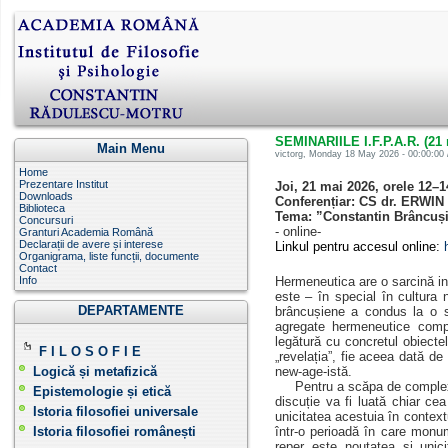
SEMINARIILE I.F.P.A.R. (21 
Main Menu
victorg
, Monday 18 May 2026 - 00:00:00 
Home
Prezentare Institut
Joi, 21 mai 2026 , orele 12–1
Downloads
Conferențiar: CS dr. ERWIN
Biblioteca
Tema: ”Constantin Brâncuși 
Concursuri
- online-
Granturi Academia Română
Declarații de avere și interese
Linkul pentru accesul online:
Organigrama, liste funcții, documente
Contact
Info
Hermeneutica are o sarcină ingr
este – în special în cultura 
DEPARTAMENTE
brâncușiene a condus la o si
agregate hermeneutice compl
legătură cu concretul obiecte
F I L O S O F I E
„revelația”, fie aceea dată d
Logică și metafizică
new-age-istă.
Pentru a scăpa de complexul c
Epistemologie și etică
discuție va fi luată chiar c
Istoria filosofiei universale
unicitatea acestuia în context
Istoria filosofiei românești
într-o perioadă în care monum
reper este noutatea și unic