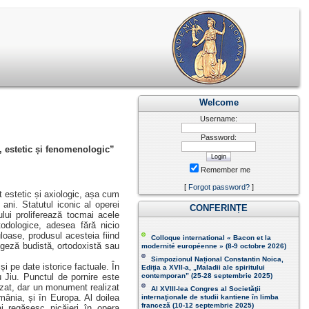
Welcome
Username:
Password:
 estetic și fenomenologic ”
Remember me
[
Forgot password?
]
at estetic și axiologic, așa cum
ani. Statutul iconic al operei
CONFERINȚE
lui proliferează tocmai acele
odologice, adesea fără nicio
loase, produsul acesteia fiind
Colloque international « Bacon et la
egeză budistă, ortodoxistă sau
modernité européenne » (8-9 octobre 2026 )
Simpozionul Național Constantin Noica,
 pe date istorice factuale. În
Ediția a XVII-a, „Maladii ale spiritului
 Jiu. Punctul de pornire este
contemporan ” (25-28 septembrie 2025 )
lizat, dar un monument realizat
Al XVIII-lea Congres al Societăţii
mânia, și în Europa. Al doilea
internaţionale de studii kantiene în limba
franceză (
10-12 septembrie 2025
)
i regăsesc nicăieri în opera