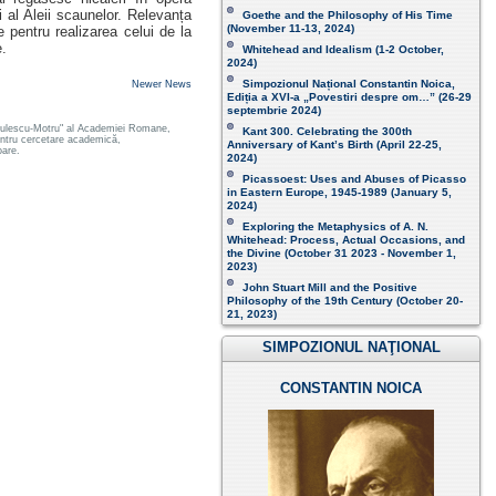
i al Aleii scaunelor. Relevanța
Goethe and the Philosophy of His Time
(November 11-13, 2024 )
e pentru realizarea celui de la
.
Whitehead and Idealism (1-2 October,
2024)
Simpozionul Național Constantin Noica,
Newer News
Ediția a XVI-a „Povestiri despre om…”
(26-29
septembrie 2024)
 Radulescu-Motru" al Academiei Romane,
Kant 300. Celebrating the 300th
pentru cercetare academică,
Anniversary of Kant’s Birth (April 22-25,
oare.
2024)
Picassoest: Uses and Abuses of Picasso
in Eastern Europe, 1945-1989 (January 5,
2024)
Exploring the Metaphysics of A. N.
Whitehead: Process, Actual Occasions, and
the Divine (October 31 2023 - November 1,
2023)
John Stuart Mill and the Positive
Philosophy of the 19th Century (October 20-
21, 2023 )
SIMPOZIONUL NAŢIONAL
CONSTANTIN NOICA