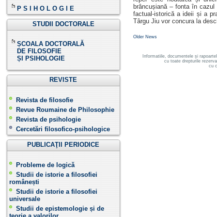
brâncușiană – fonta în cazul C
P S I H O L O G I E
factual-istorică a ideii și a 
Târgu Jiu vor concura la desc
STUDII DOCTORALE
Older News
ȘCOALA DOCTORALĂ
DE FILOSOFIE
Informatiile, documentele și rapoarte
ȘI PSIHOLOGIE
cu toate drepturile rezerv
cu c
REVISTE
Revista de filosofie
Revue Roumaine de Philosophie
Revista de psihologie
Cercetări filosofico-psihologice
PUBLICAŢII PERIODICE
Probleme de logică
Studii de istorie a filosofiei
românești
Studii de istorie a filosofiei
universale
Studii de epistemologie și de
teorie a valorilor