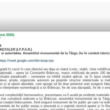
mai 2026)
//
4
 KESSLER (I.F.P.A.R.)
și autoritatea. Ansamblul monumental de la Târgu Jiu în context istoric,
https://meet.google.com/idm-boup-spy
ată în cazul în care obiectul are deja un statut iconic, stabil, chiar solidific
națională – opera lui Constantin Brâncuși, masiv mitificată de peste 100 de 
tuație paradoxală – venerarea sa inhibă studiul aplicat, iar în lipsa studiu
exe, ample, organizate autonom pe propriile structuri intelectuale și met
lor și al operei abordate, care ajunge să fie doar pretextul unei exegeze fabu
e o interpretare numerologică a lui Brâncuși, fie de una dacopată, fie de o ex
omplexității hermeneutice, prezentarea va fi axată pe evidențe materiale și
ea mai complexă realizare a lui Brâncuși, ansamblul monumental de la Târgu
ul creației brâncușiene, fiind singurul monument de for public pe care l-a rea
entele de for public aveau o prezență și o urgență istorică aparte și în Ro
itatea materialelor folosite pentru ansamblul monumental, care nu se ma