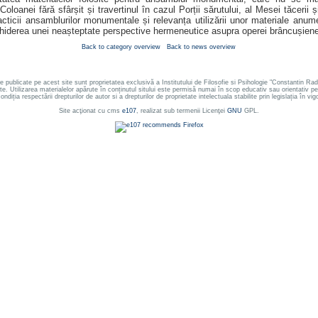
oloanei fără sfârșit și travertinul în cazul Porții sărutului, al Mesei tăcerii ș
practicii ansamblurilor monumentale și relevanța utilizării unor materiale anum
hiderea unei neașteptate perspective hermeneutice asupra operei brâncușiene
Back to category overview
Back to news overview
le publicate pe acest site sunt proprietatea exclusivă a Institutului de Filosofie si Psihologie "Constantin
ate. Utilizarea materialelor apărute în conținutul sitului este permisă numai în scop educativ sau orientativ 
ondiția respectării drepturilor de autor si a drepturilor de proprietate intelectuala stabilite prin legislația în vig
Site acţionat cu cms
e107
, realizat sub termenii Licenţei
GNU
GPL.