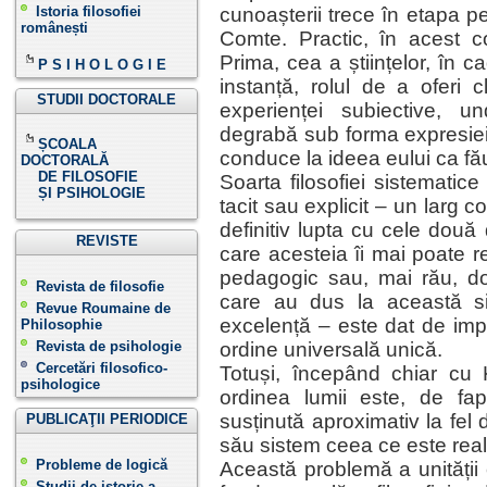
Istoria filosofiei
cunoașterii trece în etapa p
românești
Comte. Practic, în acest co
Prima, cea a științelor, în cad
P S I H O L O G I E
instanță, rolul de a oferi 
STUDII DOCTORALE
experienței subiective, un
degrabă sub forma expresiei t
ȘCOALA
conduce la ideea eului ca fău
DOCTORALĂ
DE FILOSOFIE
Soarta filosofiei sistematic
ȘI PSIHOLOGIE
tacit sau explicit – un larg 
definitiv lupta cu cele două 
REVISTE
care acesteia îi mai poate r
pedagogic sau, mai rău, do
Revista de filosofie
care au dus la această si
Revue Roumaine de
excelență – este dat de im
Philosophie
Revista de psihologie
ordine universală unică.
Cercetări filosofico-
Totuși, începând chiar cu 
psihologice
ordinea lumii este, de fap
susținută aproximativ la fel 
PUBLICAŢII PERIODICE
său sistem ceea ce este real 
Probleme de logică
Această problemă a unității
Studii de istorie a