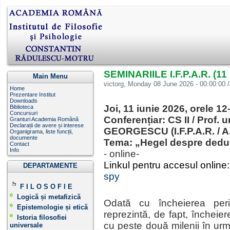
SEMINARIILE I.F.P.A.R. (11 
Main Menu
victorg
, Monday 08 June 2026 - 00:00:00 /
Home
Prezentare Institut
Downloads
Joi, 11 iunie 2026 , orele 1
Biblioteca
Concursuri
Conferențiar: CS II / Prof.
Granturi Academia Română
Declarații de avere și interese
GEORGESCU (I.F.P.A.R. / A.
Organigrama, liste funcții,
documente
Tema:
„Hegel despre deducț
Contact
Info
- online-
Linkul pentru accesul online
DEPARTAMENTE
spy
F I L O S O F I E
Logică și metafizică
Odată cu încheierea per
Epistemologie și etică
reprezintă, de fapt, încheiere
Istoria filosofiei
cu peste două milenii în urmă
universale