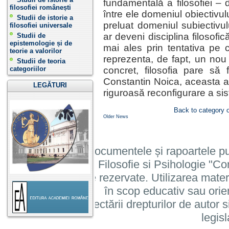
fundamentală a filosofiei – d
filosofiei românești
între ele domeniul obiectivulu
Studii de istorie a
preluat domeniul subiectivulu
filosofiei universale
ar deveni disciplina filosofi
Studii de
epistemologie și de
mai ales prin tentativa pe c
teorie a valorilor
reprezenta, de fapt, un nou î
Studii de teoria
categoriilor
concret, filosofia pare să 
Constantin Noica, aceasta ar 
LEGĂTURI
riguroasă reconfigurare a sist
Back to category 
Older News
Informatiile, documentele și rapoartele pu
Institutului de Filosofie si Psihologie 
cu toate drepturile rezervate. Utilizarea mate
în scop educativ sau orie
cu condiția respectării drepturilor de autor si
legisl