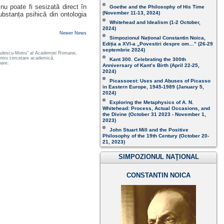
u poate fi sesizată direct în
Goethe and the Philosophy of His Time
(November 11-13, 2024 )
bstanța psihică din ontologia
Whitehead and Idealism (1-2 October,
2024)
Newer News
Simpozionul Național Constantin Noica,
Ediția a XVI-a „Povestiri despre om…”
(26-29
septembrie 2024)
 Radulescu-Motru" al Academiei Romane,
pentru cercetare academică,
Kant 300. Celebrating the 300th
oare.
Anniversary of Kant’s Birth (April 22-25,
2024)
Picassoest: Uses and Abuses of Picasso
in Eastern Europe, 1945-1989 (January 5,
2024)
Exploring the Metaphysics of A. N.
Whitehead: Process, Actual Occasions, and
the Divine (October 31 2023 - November 1,
2023)
John Stuart Mill and the Positive
Philosophy of the 19th Century (October 20-
21, 2023 )
SIMPOZIONUL NAŢIONAL
CONSTANTIN NOICA