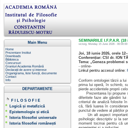
SEMINARIILE I.F.P.A.R. (18 
Main Menu
victorg
, Monday 15 June 2026 - 00:00:00 
Home
Prezentare Institut
Joi, 18 iunie 2026 , orele 12
Downloads
Conferențiar: CSI dr. ION T
Biblioteca
Tema:
„Geneza problemei su
Concursuri
- online-
Granturi Academia Română
Declarații de avere și interese
Linkul pentru accesul online:
Organigrama, liste funcții, documente
Contact
Info
Conform ontologiei târzii a lu
prima lui operă, în schimb, su
DEPARTAMENTE
pierde accidentele proprii celo
Prezentarea își propune să 
diferitele faze ale gândirii lui
F I L O S O F I E
criteriul de analiză folosite 
Logică și metafizică
că, fără luarea în considerare
punctul de vedere al părților p
Epistemologie și etică
Un alt aspect important al 
Istoria filosofiei universale
psihologic descriptiv și la se
Istoria filosofiei românești
moment tocmai pentru că urmă
experienței și a inducției.