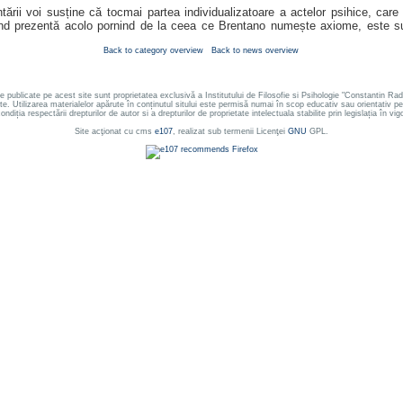
i voi susține că tocmai partea individualizatoare a actelor psihice, care n
iind prezentă acolo pornind de la ceea ce Brentano numește axiome, este su
Back to category overview
Back to news overview
le publicate pe acest site sunt proprietatea exclusivă a Institutului de Filosofie si Psihologie "Constantin
ate. Utilizarea materialelor apărute în conținutul sitului este permisă numai în scop educativ sau orientativ 
ondiția respectării drepturilor de autor si a drepturilor de proprietate intelectuala stabilite prin legislația în vig
Site acţionat cu cms
e107
, realizat sub termenii Licenţei
GNU
GPL.