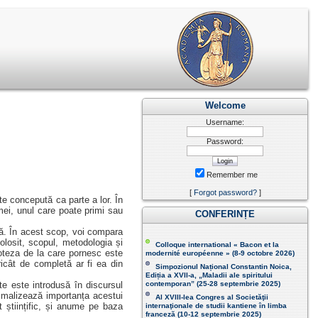
Welcome
Username:
Password:
Remember me
[
Forgot password?
]
te concepută ca parte a lor. În
rmei, unul care poate primi sau
CONFERINȚE
. În acest scop, voi compara
ă folosit, scopul, metodologia și
Colloque international « Bacon et la
Ipoteza de la care pornesc este
modernité européenne » (8-9 octobre 2026 )
oricât de completă ar fi ea din
Simpozionul Național Constantin Noica,
Ediția a XVII-a, „Maladii ale spiritului
 este introdusă în discursul
contemporan ” (25-28 septembrie 2025 )
inimalizează importanța acestui
Al XVIII-lea Congres al Societăţii
 științific, și anume pe baza
internaţionale de studii kantiene în limba
franceză (
10-12 septembrie 2025
)