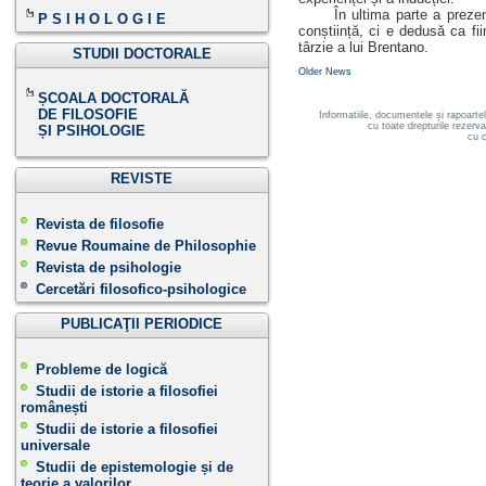
În ultima parte a prezentări
P S I H O L O G I E
conștiință, ci e dedusă ca f
târzie a lui Brentano.
STUDII DOCTORALE
Older News
ȘCOALA DOCTORALĂ
DE FILOSOFIE
Informatiile, documentele și rapoarte
cu toate drepturile rezerv
ȘI PSIHOLOGIE
cu c
REVISTE
Revista de filosofie
Revue Roumaine de Philosophie
Revista de psihologie
Cercetări filosofico-psihologice
PUBLICAŢII PERIODICE
Probleme de logică
Studii de istorie a filosofiei
românești
Studii de istorie a filosofiei
universale
Studii de epistemologie și de
teorie a valorilor