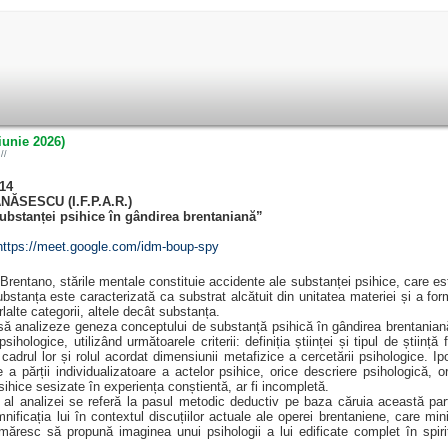
iunie 2026)
//
–14
ĂNĂSESCU (I.F.P.A.R.)
bstanței psihice în gândirea brentaniană”
https://meet.google.com/idm-boup-spy
i Brentano, stările mentale constituie accidente ale substanței psihice, care es
bstanța este caracterizată ca substrat alcătuit din unitatea materiei și a fo
rlalte categorii, altele decât substanța.
analizeze geneza conceptului de substanță psihică în gândirea brentaniană
 psihologice, utilizând următoarele criterii: definiția științei și tipul de științ
în cadrul lor și rolul acordat dimensiunii metafizice a cercetării psihologice. 
 a părții individualizatoare a actelor psihice, orice descriere psihologică, 
sihice sesizate în experiența conștientă, ar fi incompletă.
analizei se referă la pasul metodic deductiv pe baza căruia această parte
mnificația lui în contextul discuțiilor actuale ale operei brentaniene, care m
resc să propună imaginea unui psihologii a lui edificate complet în spirit