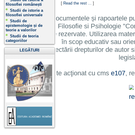
[
Read the rest ...
]
filosofiei românești
Studii de istorie a
filosofiei universale
Informatiile, documentele și rapoartele pu
Studii de
Institutului de Filosofie si Psihologie 
epistemologie și de
teorie a valorilor
cu toate drepturile rezervate. Utilizarea mate
Studii de teoria
în scop educativ sau orie
categoriilor
cu condiția respectării drepturilor de autor si
LEGĂTURI
legisl
Site acţionat cu cms
e107
, r