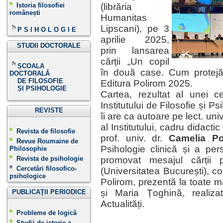
Istoria filosofiei
(librăria
românești
Humanitas
Lipscani), pe 3
P S I H O L O G I E
aprilie 2025,
STUDII DOCTORALE
prin lansarea
cărții „Un copil
ȘCOALA
în două case. Cum protejăm
DOCTORALĂ
DE FILOSOFIE
Editura Polirom 2025.
ȘI PSIHOLOGIE
Cartea, rezultat al unei c
Institutului de Filosofie și 
REVISTE
îi are ca autoare pe lect. univ
al Institutului, cadru didactic
Revista de filosofie
prof. univ. dr.
Camelia P
Revue Roumaine de
Psihologie clinică și a per
Philosophie
Revista de psihologie
promovat mesajul cărții 
Cercetări filosofico-
(Universitatea București), co
psihologice
Polirom, prezentă la toate man
și Maria Țoghină, realiz
PUBLICAŢII PERIODICE
Actualități.
Probleme de logică
Studii de istorie a