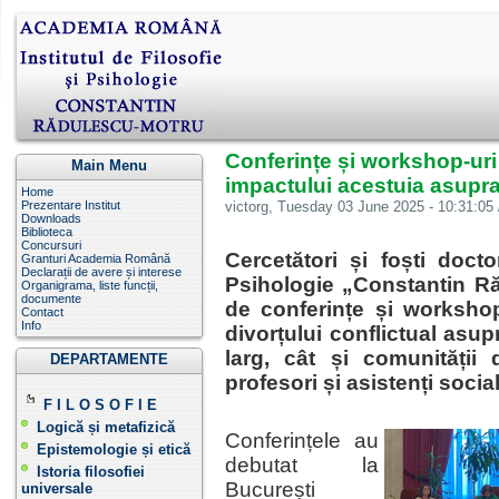
Conferințe și workshop-uri 
Main Menu
impactului acestuia asupra
Home
Prezentare Institut
victorg
, Tuesday 03 June 2025 - 10:31:05 
Downloads
Biblioteca
Concursuri
Cercetători și foști docto
Granturi Academia Română
Declarații de avere și interese
Psihologie „Constantin Ră
Organigrama, liste funcții,
documente
de conferințe și workshop
Contact
Info
divorțului conflictual asup
larg, cât și comunității d
DEPARTAMENTE
profesori și asistenți social
F I L O S O F I E
Logică și metafizică
Conferințele au
Epistemologie și etică
debutat la
Istoria filosofiei
București
universale