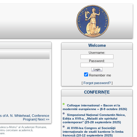
Welcome
Username:
Password:
Remember me
[
Forgot password?
]
CONFERINȚE
Colloque international « Bacon et la
modernité européenne » (8-9 octobre 2026 )
Simpozionul Național Constantin Noica,
cs of A. N. Whitehead, Conference
Ediția a XVII-a, „Maladii ale spiritului
Program] Next >>
contemporan ” (25-28 septembrie 2025 )
 Radulescu-Motru" al Academiei Romane,
Al XVIII-lea Congres al Societăţii
pentru cercetare academică,
internaţionale de studii kantiene în limba
oare.
franceză (
10-12 septembrie 2025
)