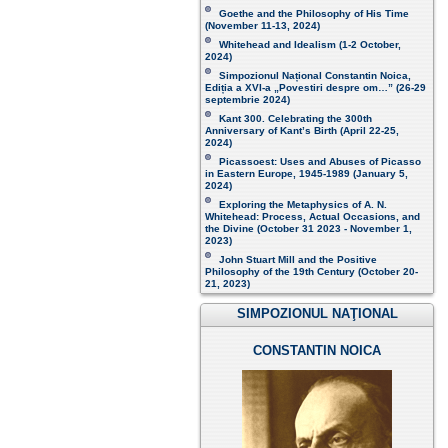
Goethe and the Philosophy of His Time
(November 11-13, 2024 )
Whitehead and Idealism (1-2 October,
2024)
Simpozionul Național Constantin Noica,
Ediția a XVI-a „Povestiri despre om…”
(26-29
septembrie 2024)
Kant 300. Celebrating the 300th
Anniversary of Kant’s Birth (April 22-25,
2024)
Picassoest: Uses and Abuses of Picasso
in Eastern Europe, 1945-1989 (January 5,
2024)
Exploring the Metaphysics of A. N.
Whitehead: Process, Actual Occasions, and
the Divine (October 31 2023 - November 1,
2023)
John Stuart Mill and the Positive
Philosophy of the 19th Century (October 20-
21, 2023 )
SIMPOZIONUL NAŢIONAL
CONSTANTIN NOICA