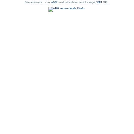
Site acţionat cu cms
e107
, realizat sub termenii Licenţei
GNU
GPL.