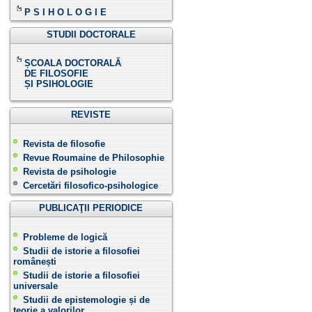
P S I H O L O G I E
STUDII DOCTORALE
ȘCOALA DOCTORALĂ
DE FILOSOFIE
ȘI PSIHOLOGIE
REVISTE
Revista de filosofie
Revue Roumaine de Philosophie
Revista de psihologie
Cercetări filosofico-psihologice
PUBLICAŢII PERIODICE
Probleme de logică
Studii de istorie a filosofiei
românești
Studii de istorie a filosofiei
universale
Studii de epistemologie și de
teorie a valorilor