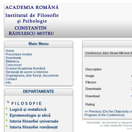
Main Menu
Home
Conference John Stuart Mill and t
Prezentare Institut
Downloads
Biblioteca
Concursuri
Granturi Academia Română
Description
Declarații de avere și interese
Organigrama, liste funcții, documente
Image
Contact
Filesize
Info
Downloads
DEPARTAMENTE
Download
F I L O S O F I E
Rating
Logică și metafizică
<< Previous [On the Objectivity o
Epistemologie și etică
Program of the Conference]
Istoria filosofiei universale
Informatiile, documentele și rapoarte
cu toate drepturile rezerv
Istoria filosofiei românești
cu c