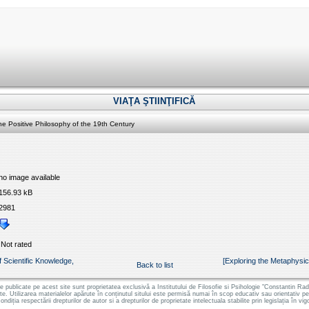
VIAŢA ŞTIINŢIFICĂ
he Positive Philosophy of the 19th Century
no image available
156.93 kB
2981
Not rated
f Scientific Knowledge,
[Exploring the Metaphysi
Back to list
le publicate pe acest site sunt proprietatea exclusivă a Institutului de Filosofie si Psihologie "Constantin
ate. Utilizarea materialelor apărute în conținutul sitului este permisă numai în scop educativ sau orientativ 
ondiția respectării drepturilor de autor si a drepturilor de proprietate intelectuala stabilite prin legislația în vig