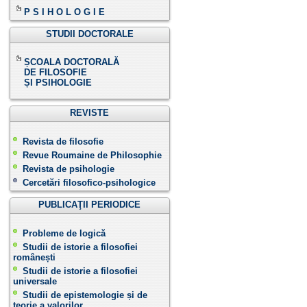
P S I H O L O G I E
STUDII DOCTORALE
ȘCOALA DOCTORALĂ
DE FILOSOFIE
ȘI PSIHOLOGIE
REVISTE
Revista de filosofie
Revue Roumaine de Philosophie
Revista de psihologie
Cercetări filosofico-psihologice
PUBLICAŢII PERIODICE
Probleme de logică
Studii de istorie a filosofiei
românești
Studii de istorie a filosofiei
universale
Studii de epistemologie și de
teorie a valorilor