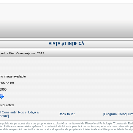
VIAŢA ŞTIINŢIFICĂ
, ed. a IV-a, Constanţa mai 2012
no image available
255.83 kB
3905
Not rated
 Constantin Noica, Ediţia a
Back to list
[Program Colloquium
ânesc"]
le publicate pe acest site sunt proprietatea exclusivă a Institutului de Filosofie si Psihologie "Constantin
ate. Utilizarea materialelor apărute în conținutul sitului este permisă numai în scop educativ sau orientativ 
ondiția respectării drepturilor de autor si a drepturilor de proprietate intelectuala stabilite prin legislația în vig