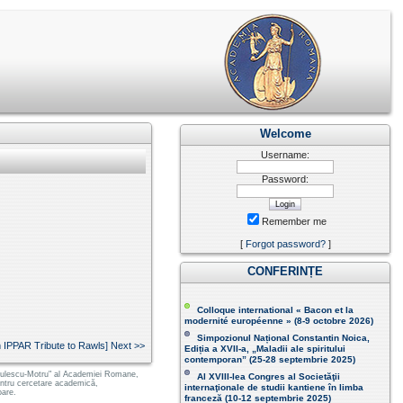
Welcome
Username:
Password:
Remember me
[
Forgot password?
]
CONFERINȚE
Colloque international « Bacon et la
modernité européenne » (8-9 octobre 2026 )
Simpozionul Național Constantin Noica,
 IPPAR Tribute to Rawls] Next >>
Ediția a XVII-a, „Maladii ale spiritului
contemporan ” (25-28 septembrie 2025 )
 Radulescu-Motru" al Academiei Romane,
Al XVIII-lea Congres al Societăţii
pentru cercetare academică,
internaţionale de studii kantiene în limba
oare.
franceză (
10-12 septembrie 2025
)