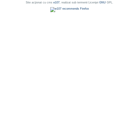
Site acţionat cu cms
e107
, realizat sub termenii Licenţei
GNU
GPL.