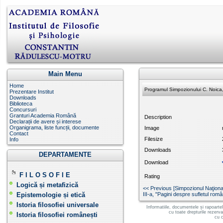
Main Menu
Home
Programul Simpozionului C. Noica
Prezentare Institut
Downloads
Biblioteca
Concursuri
Granturi Academia Română
Description
Declarații de avere și interese
Organigrama, liste funcții, documente
Image
Contact
Filesize
Info
Downloads
DEPARTAMENTE
Download
F I L O S O F I E
Rating
Logică și metafizică
<< Previous [Simpozionul Naţional
Epistemologie și etică
III-a, "Pagini despre sufletul rom
Istoria filosofiei universale
Informatiile, documentele și rapoarte
cu toate drepturile rezerv
Istoria filosofiei românești
cu c