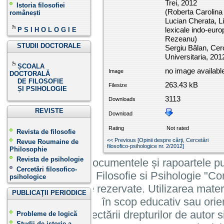
Trei, 2012
Istoria filosofiei
(Roberta Carolina
românești
Lucian Cherata, Li
lexicale indo-eur
P S I H O L O G I E
Rezeanu)
STUDII DOCTORALE
Sergiu Bălan, Cerce
Universitaria, 20
ȘCOALA
no image availabl
Image
DOCTORALĂ
DE FILOSOFIE
263.43 kB
Filesize
ȘI PSIHOLOGIE
3113
Downloads
REVISTE
Download
Rating
Not rated
Revista de filosofie
<< Previous [Opinii despre cărţi, Cercetări
Revue Roumaine de
filosofico-psihologice nr. 2/2012]
Philosophie
Revista de psihologie
Informatiile, documentele și rapoartele pu
Cercetări filosofico-
Institutului de Filosofie si Psihologie 
psihologice
cu toate drepturile rezervate. Utilizarea mate
PUBLICAŢII PERIODICE
în scop educativ sau orie
cu condiția respectării drepturilor de autor si
Probleme de logică
Studii de istorie a