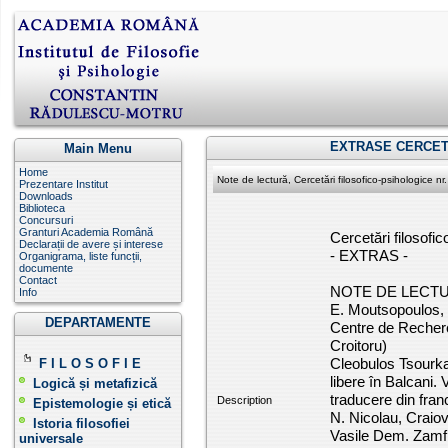
EXTRASE CERCET
Main Menu
Home
Note de lectură, Cercetări filosofico-psihologice nr
Prezentare Institut
Downloads
Biblioteca
Concursuri
Granturi Academia Română
Cercetări filosofic
Declarații de avere și interese
- EXTRAS -
Organigrama, liste funcții,
documente
Contact
NOTE DE LECT
Info
E. Moutsopoulos, 
DEPARTAMENTE
Centre de Recherc
Croitoru)
Cleobulos Tsourkas
F I L O S O F I E
libere în Balcani. 
Logică și metafizică
traducere din fran
Description
Epistemologie și etică
N. Nicolau, Craio
Istoria filosofiei
Vasile Dem. Zamfi
universale