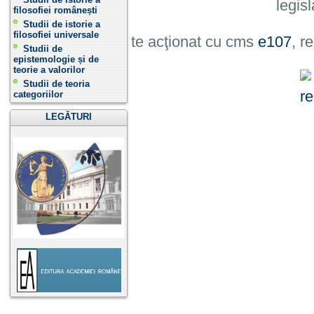
legisl
filosofiei românești
Studii de istorie a
filosofiei universale
Site acţionat cu cms
e107
, r
Studii de
epistemologie și de
teorie a valorilor
Studii de teoria
categoriilor
LEGĂTURI