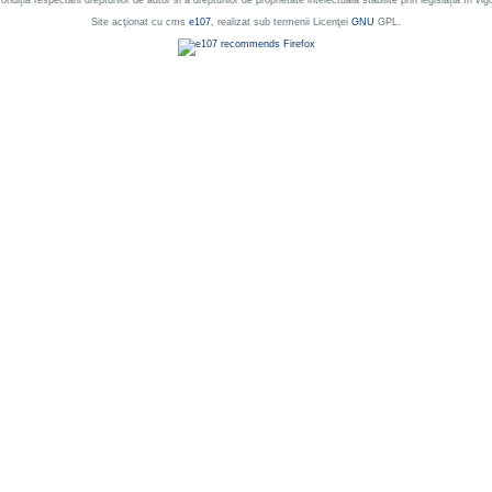
ondiția respectării drepturilor de autor si a drepturilor de proprietate intelectuala stabilite prin legislația în vig
Site acţionat cu cms
e107
, realizat sub termenii Licenţei
GNU
GPL.