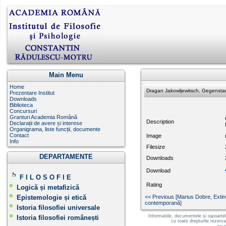
Main Menu
Home
Dragan Jakowljewitsch, Gegenstan
Prezentare Institut
Downloads
Biblioteca
Concursuri
Granturi Academia Română
Description
Declarații de avere și interese
Organigrama, liste funcții, documente
Contact
Image
Info
Filesize
DEPARTAMENTE
Downloads
Download
F I L O S O F I E
Rating
Logică și metafizică
Epistemologie și etică
<< Previous [Marius Dobre, Extind
contemporană]
Istoria filosofiei universale
Informatiile, documentele și rapoarte
Istoria filosofiei românești
cu toate drepturile rezerv