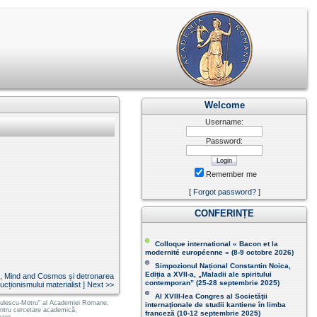
Welcome
Username:
Password:
Remember me
[
Forgot password?
]
CONFERINȚE
Colloque international « Bacon et la
modernité européenne » (8-9 octobre 2026 )
Simpozionul Național Constantin Noica,
Ediția a XVII-a, „Maladii ale spiritului
, Mind and Cosmos și detronarea
contemporan ” (25-28 septembrie 2025 )
cționismului materialist ] Next >>
Al XVIII-lea Congres al Societăţii
 Radulescu-Motru" al Academiei Romane,
internaţionale de studii kantiene în limba
pentru cercetare academică,
franceză (
10-12 septembrie 2025
)