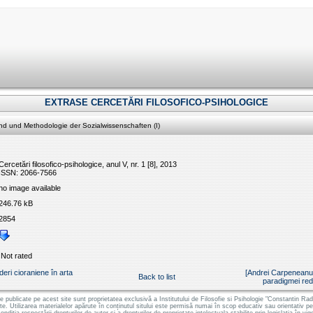
EXTRASE CERCETĂRI FILOSOFICO-PSIHOLOGICE
d und Methodologie der Sozialwissenschaften (I)
Cercetări filosofico-psihologice, anul V, nr. 1 [8], 2013
ISSN: 2066-7566
no image available
246.76 kB
2854
Not rated
eri cioraniene în arta
[Andrei Carpeneanu
Back to list
paradigmei redu
le publicate pe acest site sunt proprietatea exclusivă a Institutului de Filosofie si Psihologie "Constantin
ate. Utilizarea materialelor apărute în conținutul sitului este permisă numai în scop educativ sau orientativ 