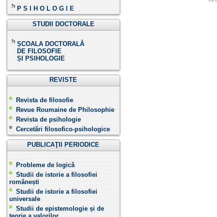
cu c
P S I H O L O G I E
STUDII DOCTORALE
ȘCOALA DOCTORALĂ
DE FILOSOFIE
ȘI PSIHOLOGIE
REVISTE
Revista de filosofie
Revue Roumaine de Philosophie
Revista de psihologie
Cercetări filosofico-psihologice
PUBLICAŢII PERIODICE
Probleme de logică
Studii de istorie a filosofiei
românești
Studii de istorie a filosofiei
universale
Studii de epistemologie și de
teorie a valorilor