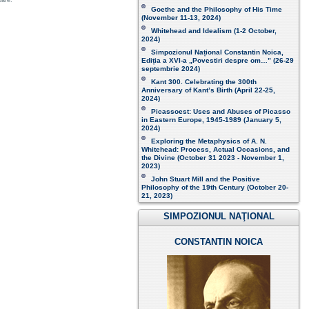
oare.
Goethe and the Philosophy of His Time
(November 11-13, 2024 )
Whitehead and Idealism (1-2 October,
2024)
Simpozionul Național Constantin Noica,
Ediția a XVI-a „Povestiri despre om…”
(26-29
septembrie 2024)
Kant 300. Celebrating the 300th
Anniversary of Kant’s Birth (April 22-25,
2024)
Picassoest: Uses and Abuses of Picasso
in Eastern Europe, 1945-1989 (January 5,
2024)
Exploring the Metaphysics of A. N.
Whitehead: Process, Actual Occasions, and
the Divine (October 31 2023 - November 1,
2023)
John Stuart Mill and the Positive
Philosophy of the 19th Century (October 20-
21, 2023 )
SIMPOZIONUL NAŢIONAL
CONSTANTIN NOICA