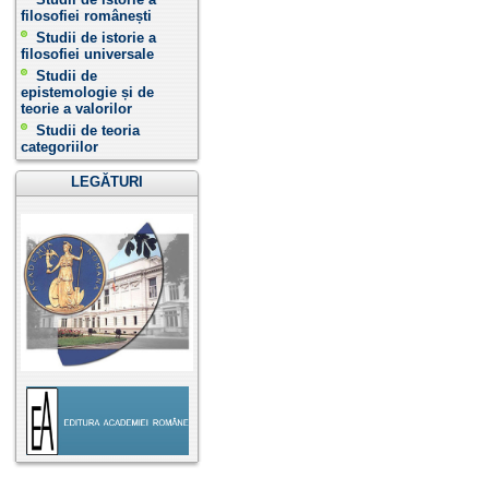
filosofiei românești
Studii de istorie a
filosofiei universale
Studii de
epistemologie și de
teorie a valorilor
Studii de teoria
categoriilor
LEGĂTURI