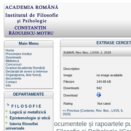
EXTRASE CERCET
Main Menu
Home
SUMAR, Rev. filos., LXXIII, 1, 2026
Prezentare Institut
Downloads
Biblioteca
Concursuri
Granturi Academia Română
Description
Declarații de avere și interese
Organigrama, liste funcții,
Image
no image available
documente
Filesize
144.68 kB
Contact
Info
Downloads
942
DEPARTAMENTE
Download
Rating
Not rated
F I L O S O F I E
<< Previous [Contents, Rev. filos., LXVII, 6,
Logică și metafizică
2020]
Epistemologie și etică
Informatiile, documentele și rapoartele pu
Istoria filosofiei
universale