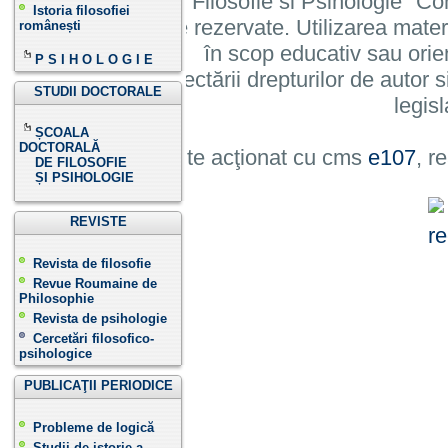
Institutului de Filosofie si Psihologie 
Istoria filosofiei
cu toate drepturile rezervate. Utilizarea mate
românești
în scop educativ sau orie
P S I H O L O G I E
cu condiția respectării drepturilor de autor si
STUDII DOCTORALE
legisl
ȘCOALA
DOCTORALĂ
Site acţionat cu cms
e107
, r
DE FILOSOFIE
ȘI PSIHOLOGIE
REVISTE
Revista de filosofie
Revue Roumaine de
Philosophie
Revista de psihologie
Cercetări filosofico-
psihologice
PUBLICAŢII PERIODICE
Probleme de logică
Studii de istorie a