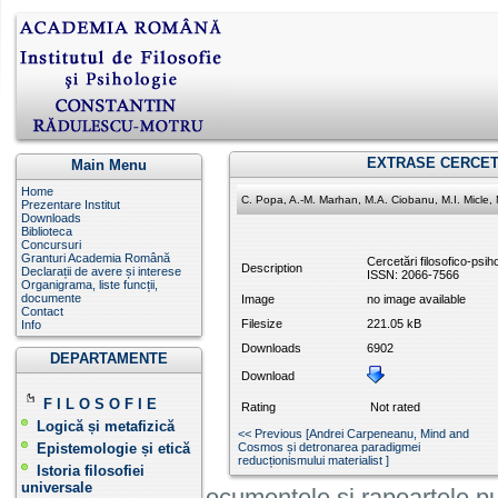
EXTRASE CERCET
Main Menu
Home
C. Popa, A.-M. Marhan, M.A. Ciobanu, M.I. Micle, Mi
Prezentare Institut
Downloads
Biblioteca
Concursuri
Granturi Academia Română
Cercetări filosofico-psiho
Description
Declarații de avere și interese
ISSN: 2066-7566
Organigrama, liste funcții,
documente
Image
no image available
Contact
Filesize
221.05 kB
Info
Downloads
6902
DEPARTAMENTE
Download
F I L O S O F I E
Rating
Not rated
Logică și metafizică
<< Previous [Andrei Carpeneanu, Mind and
Epistemologie și etică
Cosmos și detronarea paradigmei
reducționismului materialist ]
Istoria filosofiei
universale
Informatiile, documentele și rapoartele pu