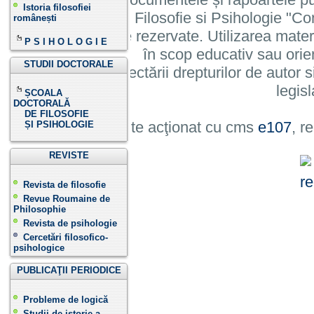
Istoria filosofiei
Institutului de Filosofie si Psihologie 
românești
cu toate drepturile rezervate. Utilizarea mate
P S I H O L O G I E
în scop educativ sau orie
STUDII DOCTORALE
cu condiția respectării drepturilor de autor si
legisl
ȘCOALA
DOCTORALĂ
DE FILOSOFIE
Site acţionat cu cms
e107
, r
ȘI PSIHOLOGIE
REVISTE
Revista de filosofie
Revue Roumaine de
Philosophie
Revista de psihologie
Cercetări filosofico-
psihologice
PUBLICAŢII PERIODICE
Probleme de logică
Studii de istorie a