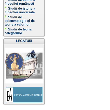
filosofiei românești
Studii de istorie a
filosofiei universale
Studii de
epistemologie și de
teorie a valorilor
Studii de teoria
categoriilor
LEGĂTURI