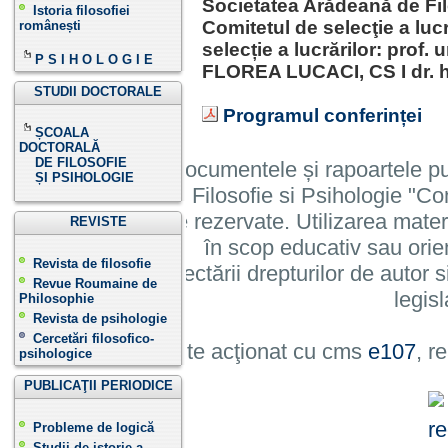
Societatea Arădeană de Fil
Istoria filosofiei
Comitetul de selecţie a lucr
românești
selecție a lucrărilor: prof. 
P S I H O L O G I E
FLOREA LUCACI, CS I dr. 
STUDII DOCTORALE
Programul conferinței
ȘCOALA
DOCTORALĂ
DE FILOSOFIE
Informatiile, documentele și rapoartele pu
ȘI PSIHOLOGIE
Institutului de Filosofie si Psihologie 
cu toate drepturile rezervate. Utilizarea mate
REVISTE
în scop educativ sau orie
Revista de filosofie
cu condiția respectării drepturilor de autor si
Revue Roumaine de
legisl
Philosophie
Revista de psihologie
Cercetări filosofico-
Site acţionat cu cms
e107
, r
psihologice
PUBLICAŢII PERIODICE
Probleme de logică
Studii de istorie a