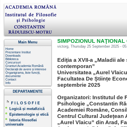
SIMPOZIONUL NAŢIONAL
Main Menu
victorg
, Thursday 25 September 2025 - 05:
Home
Prezentare Institut
Downloads
Ediția a XVII-a „Maladii ale 
Biblioteca
Concursuri
contemporan ”
Granturi Academia Română
Declarații de avere și interese
Universitatea „Aurel Vlaicu
Organigrama, liste funcții,
documente
Facultatea De Științe Econ
Contact
Info
septembrie 2025
DEPARTAMENTE
Organizatori: Institutul de F
Psihologie „Constantin Ră
F I L O S O F I E
Logică și metafizică
Academiei Române, Consil
Epistemologie și etică
Centrul Cultural Județean 
Istoria filosofiei
„Aurel Vlaicu” din Arad, F
universale