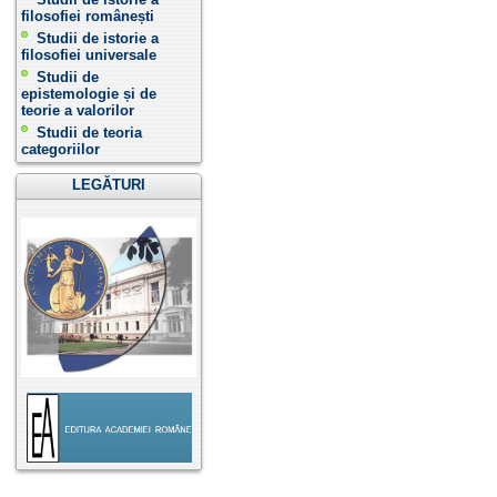
filosofiei românești
Studii de istorie a
filosofiei universale
Studii de
epistemologie și de
teorie a valorilor
Studii de teoria
categoriilor
LEGĂTURI