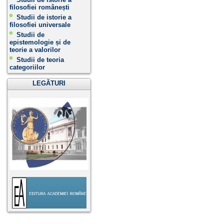
filosofiei românești
Studii de istorie a
filosofiei universale
Studii de
epistemologie și de
teorie a valorilor
Studii de teoria
categoriilor
LEGĂTURI