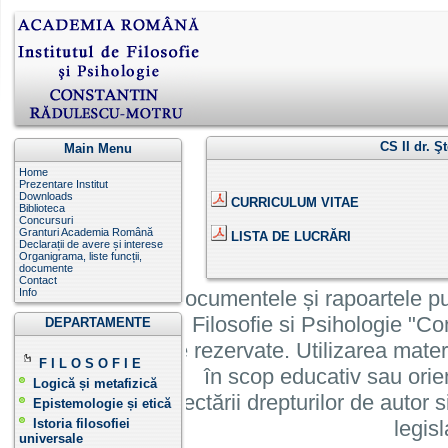
CS II dr. 
Main Menu
Home
Prezentare Institut
Downloads
CURRICULUM VITAE
Biblioteca
Concursuri
Granturi Academia Română
LISTA DE LUCRĂRI
Declarații de avere și interese
Organigrama, liste funcții,
documente
Contact
Info
Informatiile, documentele și rapoartele pu
Institutului de Filosofie si Psihologie 
DEPARTAMENTE
cu toate drepturile rezervate. Utilizarea mate
F I L O S O F I E
în scop educativ sau orie
Logică și metafizică
cu condiția respectării drepturilor de autor si
Epistemologie și etică
Istoria filosofiei
legisl
universale