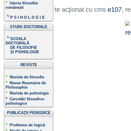
Istoria filosofiei
românești
Site acţionat cu cms
e107
, r
P S I H O L O G I E
STUDII DOCTORALE
ȘCOALA
DOCTORALĂ
DE FILOSOFIE
ȘI PSIHOLOGIE
REVISTE
Revista de filosofie
Revue Roumaine de
Philosophie
Revista de psihologie
Cercetări filosofico-
psihologice
PUBLICAŢII PERIODICE
Probleme de logică
Studii de istorie a