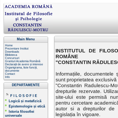
Main Menu
Home
Prezentare Institut
INSTITUTUL DE FILOS
Downloads
Biblioteca
ROMÂNE
Concursuri
Granturi Academia Română
"CONSTANTIN RĂDULE
Declarații de avere și interese
Organigrama, liste funcții,
documente
Informațiile, documentele 
Contact
Info
sunt proprietatea exclusivă a
"Constantin Radulescu-Mo
DEPARTAMENTE
drepturile rezervate. Utiliz
F I L O S O F I E
site-ului este permisă nu
Logică și metafizică
pentru cercetare academică, 
Epistemologie și etică
autor si a drepturilor de p
Istoria filosofiei
legislația în vigoare.
universale