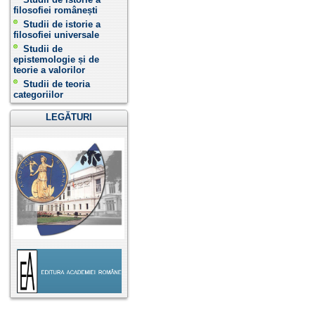
filosofiei românești
Studii de istorie a
filosofiei universale
Studii de
epistemologie și de
teorie a valorilor
Studii de teoria
categoriilor
LEGĂTURI