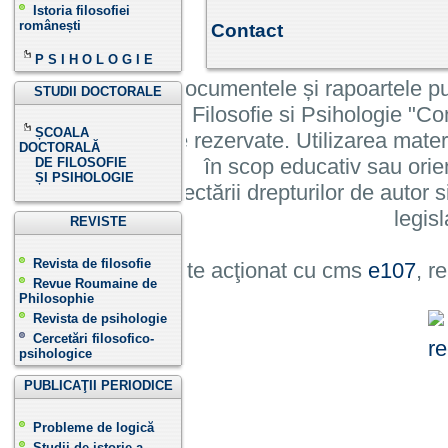
Istoria filosofiei
românești
Contact
P S I H O L O G I E
Informatiile, documentele și rapoartele pu
STUDII DOCTORALE
Institutului de Filosofie si Psihologie 
ȘCOALA
cu toate drepturile rezervate. Utilizarea mate
DOCTORALĂ
în scop educativ sau orie
DE FILOSOFIE
ȘI PSIHOLOGIE
cu condiția respectării drepturilor de autor si
legisl
REVISTE
Revista de filosofie
Site acţionat cu cms
e107
, r
Revue Roumaine de
Philosophie
Revista de psihologie
Cercetări filosofico-
psihologice
PUBLICAŢII PERIODICE
Probleme de logică
Studii de istorie a