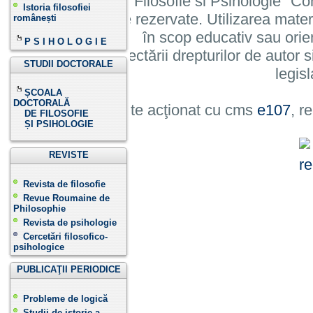
Institutului de Filosofie si Psihologie 
Istoria filosofiei
cu toate drepturile rezervate. Utilizarea mate
românești
în scop educativ sau orie
P S I H O L O G I E
cu condiția respectării drepturilor de autor si
STUDII DOCTORALE
legisl
ȘCOALA
DOCTORALĂ
Site acţionat cu cms
e107
, r
DE FILOSOFIE
ȘI PSIHOLOGIE
REVISTE
Revista de filosofie
Revue Roumaine de
Philosophie
Revista de psihologie
Cercetări filosofico-
psihologice
PUBLICAŢII PERIODICE
Probleme de logică
Studii de istorie a