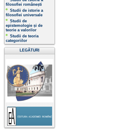
filosofiei românești
Studii de istorie a
filosofiei universale
Studii de
epistemologie și de
teorie a valorilor
Studii de teoria
categoriilor
LEGĂTURI