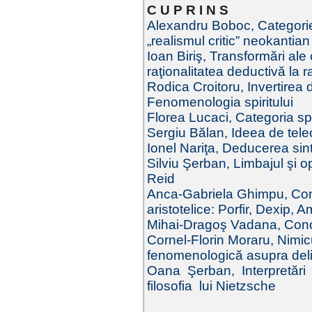
C U P R I N S
Alexandru Boboc, Categorie ş
„realismul critic” neokantian
Ioan Biriş, Transformări ale 
raţionalitatea deductivă la r
Rodica Croitoru, Invertirea da
Fenomenologia spiritului
Florea Lucaci, Categoria sp
Sergiu Bălan, Ideea de teleol
Ionel Nariţa, Deducerea sinta
Silviu Şerban, Limbajul şi o
Reid
Anca-Gabriela Ghimpu, Come
aristotelice: Porfir, Dexip,
Mihai-Dragoş Vadana, Concep
Cornel-Florin Moraru, Nimicu
fenomenologică asupra delim
Oana Şerban, Interpretări 
filosofia lui Nietzsche