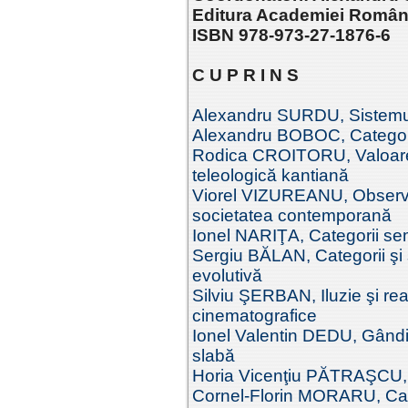
Editura Academiei Române
ISBN 978-973-27-1876-6
C U P R I N S
Alexandru SURDU, Sistemul f
Alexandru BOBOC, Categoriil
Rodica CROITORU, Valoare t
teleologică kantiană
Viorel VIZUREANU, Observaţii
societatea contemporană
Ionel NARIŢA, Categorii se
Sergiu BĂLAN, Categorii şi 
evolutivă
Silviu ŞERBAN, Iluzie şi real
cinematografice
Ionel Valentin DEDU, Gândir
slabă
Horia Vicenţiu PĂTRAŞCU, I
Cornel-Florin MORARU, Categ