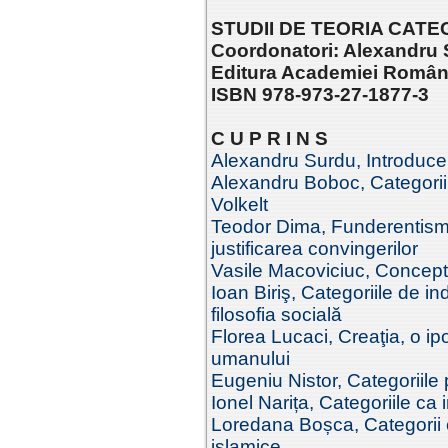
STUDII DE TEORIA CATEGO
Coordonatori: Alexandru 
Editura Academiei Româ
ISBN 978-973-27-1877-3
C U P R I N S
Alexandru Surdu, Introducere
Alexandru Boboc, Categoriil
Volkelt
Teodor Dima, Funderentismu
justificarea convingerilor
Vasile Macoviciuc, Concep
Ioan Biriş, Categoriile de i
filosofia socială
Florea Lucaci, Creaţia, o ip
umanului
Eugeniu Nistor, Categoriile
Ionel Narița, Categoriile ca 
Loredana Boșca, Categorii et
islamice