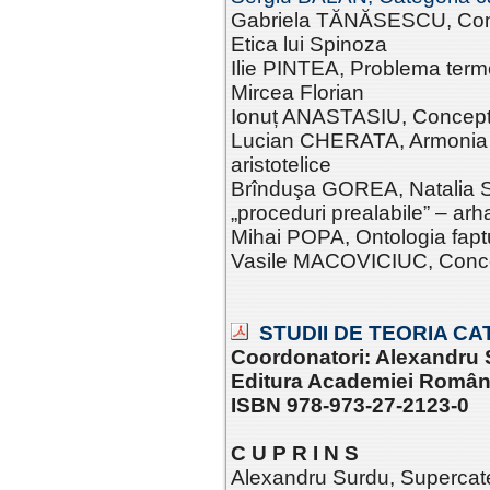
Gabriela TĂNĂSESCU, Conc
Etica lui Spinoza
Ilie PINTEA, Problema terme
Mircea Florian
Ionuț ANASTASIU, Conceptul
Lucian CHERATA, Armonia exp
aristotelice
Brînduşa GOREA, Natalia S
„proceduri prealabile” – ar
Mihai POPA, Ontologia faptul
Vasile MACOVICIUC, Concep
STUDII DE TEORIA CATE
Coordonatori: Alexandru 
Editura Academiei Româ
ISBN 978-973-27-2123-0
C U P R I N S
Alexandru Surdu, Supercateg