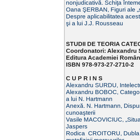
nonjudicativă. Schiţa înteme
Oana ŞERBAN, Figuri ale „su
Despre aplicabilitatea acest
şi a lui J.J. Rousseau
STUDII DE TEORIA CATEGOR
Coordonatori: Alexandru 
Editura Academiei Româ
ISBN 978-973-27-2710-2
C U P R I N S
Alexandru SURDU, Intelectu
Alexandru BOBOC, Categorii 
a lui N. Hartmann
Anexă. N. Hartmann, Dispun
cunoaşterii
Vasile MACOVICIUC, „Situaţii
Jaspers
Rodica CROITORU, Dubla fa