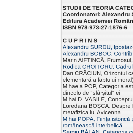
STUDII DE TEORIA CATEGO
Coordonatori: Alexandru 
Editura Academiei Româ
ISBN 978-973-27-1876-6
C U P R I N S
Alexandru SURDU, Ipostaze
Alexandru BOBOC, Contribuţi
Marin AIFTINCĂ, Frumosul, 
Rodica CROITORU, Cadrul nec
Dan CRĂCIUN, Orizontul cate
elementară a faptului moral
Mihaela POP, Categoria este
dincolo de "sfârşitul" ei
Mihai D. VASILE, Conceptul
Loredana BOȘCA, Despre fii
metafizica lui Avicenna
Mihai POPA, Fiinţa istorică ş
românească interbelică
Sergiu BĂLAN, Categoria ca