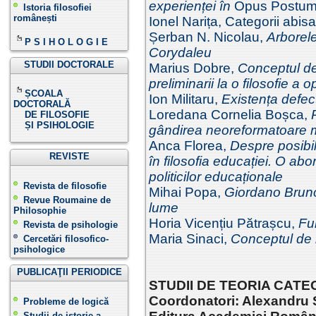
experienței în
Opus Postu
Istoria filosofiei
românești
Ionel Narița, Categorii abisa
Șerban N. Nicolau,
Arborele 
P S I H O L O G I E
Corydaleu
STUDII DOCTORALE
Marius Dobre,
Conceptul de
preliminarii la o filosofie a 
ȘCOALA
Ion Militaru,
Existența defec
DOCTORALĂ
Loredana Cornelia Boșca,
DE FILOSOFIE
ȘI PSIHOLOGIE
gândirea neoreformatoare
Anca Florea,
Despre posibil
REVISTE
în filosofia educației. O abo
politicilor educaționale
Revista de filosofie
Mihai Popa,
Giordano Bruno 
Revue Roumaine de
lume
Philosophie
Horia Vicențiu Pătrașcu,
Fun
Revista de psihologie
Maria Sinaci,
Conceptul de m
Cercetări filosofico-
psihologice
PUBLICAŢII PERIODICE
STUDII DE TEORIA CATEGO
Coordonatori: Alexandru 
Probleme de logică
Studii de istorie a