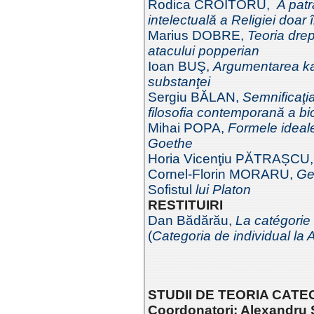
Rodica CROITORU,
A patr
intelectuală a Religiei doar în
Marius DOBRE,
Teoria drep
atacului popperian
Ioan BUŞ,
Argumentarea kan
substanţei
Sergiu BĂLAN,
Semnificaţi
filosofia
contemporană a bio
Mihai POPA,
Formele ideale
Goethe
Horia Vicenţiu PĂTRAȘCU,
Cornel-Florin MORARU,
Gen
Sofistul
lui Platon
RESTITUIRI
Dan Bădărău,
La catégorie 
(
Categoria de individual la A
STUDII DE TEORIA CATEGO
Coordonatori: Alexandru 