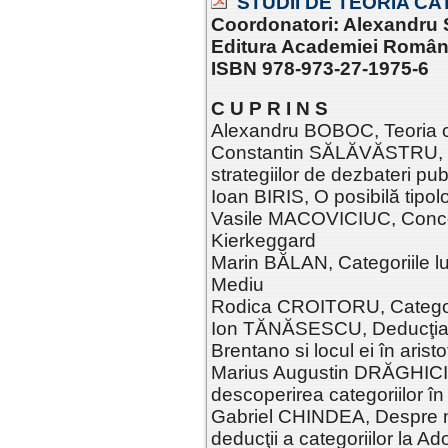
STUDII DE TEORIA CAT
Coordonatori: Alexandru 
Editura Academiei Româ
ISBN 978-973-27-1975-6
C U P R I N S
Alexandru BOBOC, Teoria ca
Constantin SĂLĂVĂSTRU, Si
strategiilor de dezbateri pub
Ioan BIRIS, O posibilă tipolo
Vasile MACOVICIUC, Concep
Kierkeggard
Marin BĂLAN, Categoriile lui 
Mediu
Rodica CROITORU, Categoriil
Ion TĂNĂSESCU, Deducţia cat
Brentano si locul ei în arist
Marius Augustin DRĂGHICI, 
descoperirea categoriilor în 
Gabriel CHINDEA, Despre ne
deducţii a categoriilor la Ad