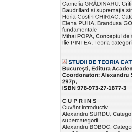
Camelia GRĂDINARU, Critic
Baudrillard si supremaţia si
Horia-Costin CHIRIAC, Catego
Elena PUHA, Brandusa GO
fundamentale
Mihai POPA, Conceptul de 
Ilie PINTEA, Teoria categorii
STUDII DE TEORIA CATE
Bucureşti, Editura Acade
Coordonatori: Alexandru 
297p,
ISBN 978-973-27-1877-3
C U P R I N S
Cuvânt introductiv
Alexandru SURDU, Categorii,
supercategorii
Alexandru BOBOC, Categorie