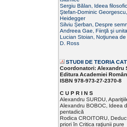
Sergiu Bălan, Ideea filosofi
Ştefan-Dominic Georgescu, C
Heidegger
Silviu Șerban, Despre semni
Andreea Gae, Fiinţă şi unitat
Lucian Stoian, Noţiunea de d
D. Ross
STUDII DE TEORIA CATE
Coordonatori: Alexandru 
Editura Academiei Româ
ISBN 978-973-27-2370-8
C U P R I N S
Alexandru SURDU, Apariţiile
Alexandru BOBOC, Ideea de 
pentadică
Rodica CROITORU, Deducţia
priori în Critica raţiunii pure