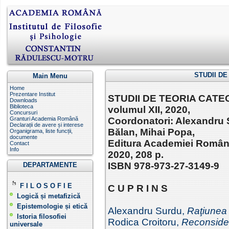
STUDII D
Main Menu
Home
Prezentare Institut
STUDII DE TEORIA CATE
Downloads
Biblioteca
volumul XII, 2020,
Concursuri
Granturi Academia Română
Coordonatori: Alexandru 
Declarații de avere și interese
Bălan, Mihai Popa,
Organigrama, liste funcții,
documente
Editura Academiei Române
Contact
Info
2020, 208 p.
ISBN 978-973-27-3149-9
DEPARTAMENTE
F I L O S O F I E
C U P R I N S
Logică și metafizică
Epistemologie și etică
Alexandru Surdu,
Raţiunea 
Istoria filosofiei
Rodica Croitoru,
Reconside
universale