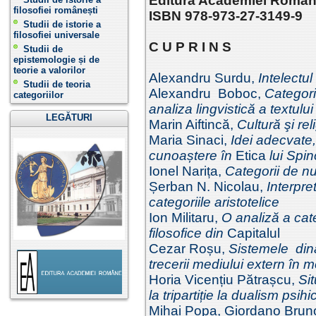
Editura Academiei Române
filosofiei românești
ISBN 978-973-27-3149-9
Studii de istorie a
filosofiei universale
C U P R I N S
Studii de
epistemologie și de
teorie a valorilor
Alexandru Surdu,
Intelectul
Studii de teoria
Alexandru Boboc,
Categori
categoriilor
analiza lingvistică a textului
LEGĂTURI
Marin Aiftincă,
Cultură şi rel
Maria Sinaci,
Idei adecvate,
cunoaștere în
Etica
lui Spi
Ionel Narița,
Categorii de n
Șerban N. Nicolau,
Interpre
categoriile aristotelice
Ion Militaru,
O analiză a cat
filosofice din
Capitalul
Cezar Roșu,
Sistemele din
trecerii mediului extern în m
Horia Vicențiu Pătrașcu,
Sit
la tripartiție la dualism psihi
Mihai Popa, Giordano Bruno 