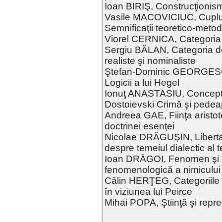
Ioan BIRIŞ, Construcţionismu
Vasile MACOVICIUC, Cuplul 
Semnificaţii teoretico-meto
Viorel CERNICA, Categoria 
Sergiu BĂLAN, Categoria de 
realiste şi nominaliste
Ştefan-Dominic GEORGESCU,
Logicii a lui Hegel
Ionuţ ANASTASIU, Conceptele
Dostoievski Crimă şi pede
Andreea GAE, Fiinţa aristote
doctrinei esenţei
Nicolae DRĂGUŞIN, Libertat
despre temeiul dialectic al 
Ioan DRĂGOI, Fenomen şi ca
fenomenologică a nimicului
Călin HERŢEG, Categoriile m
în viziunea lui Peirce
Mihai POPA, Ştiinţă şi repre