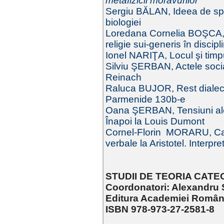
metafizicii moravurilor
Sergiu BĂLAN, Ideea de spe
biologiei
Loredana Cornelia BOŞCA, Am
religie sui-generis în disci
Ionel NARIŢA, Locul şi timp
Silviu ŞERBAN, Actele sociale
Reinach
Raluca BUJOR, Rest dialectic
Parmenide 130b-e
Oana ŞERBAN, Tensiuni ale m
Înapoi la Louis Dumont
Cornel-Florin MORARU, Cate
verbale la Aristotel. Interpr
STUDII DE TEORIA CATEGO
Coordonatori: Alexandru 
Editura Academiei Româ
ISBN 978-973-27-2581-8