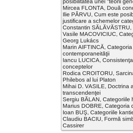
posibilitatea unei "teorii gen
Mircea FLONTA, Două conce
Ilie PÂRVU, Cum este posibi
justificare a schemelor cate
Constantin SĂLĂVĂSTRU, Ca
Vasile MACOVICIUC, Categori
Georg Lukács
Marin AIFTINCĂ, Categoria 
contemporaneităţii
Iancu LUCICA, Consistenţa,
conceptelor
Rodica CROITORU, Sarcina ca
Philebos al lui Platon
Mihai D. VASILE, Doctrina a
transcendenţei
Sergiu BĂLAN, Categoriile he
Marius DOBRE, Categoria d
Ioan BUŞ, Categoriile kant
Claudiu BACIU, Formă simbol
Cassirer