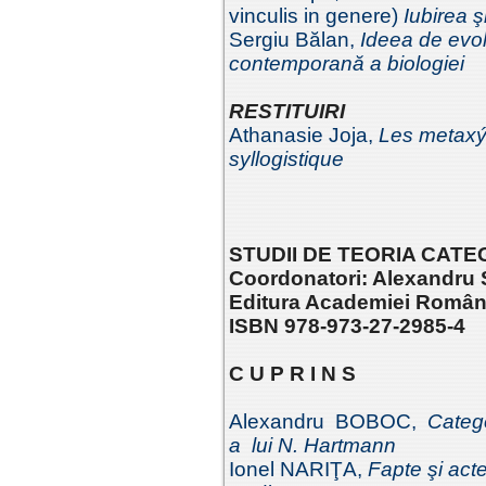
vinculis in genere)
Iubirea ş
Sergiu Bălan,
Ideea de evolu
contemporană a biologiei
RESTITUIRI
Athanasie Joja,
Les metaxý
syllogistique
STUDII DE TEORIA CATEG
Coordonatori: Alexandru 
Editura Academiei Române
ISBN 978-973-27-2985-4
C U P R I N S
Alexandru BOBOC,
Catego
a lui N. Hartmann
Ionel NARIŢA,
Fapte şi act