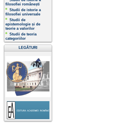
filosofiei românești
Studii de istorie a
filosofiei universale
Studii de
epistemologie și de
teorie a valorilor
Studii de teoria
categoriilor
LEGĂTURI