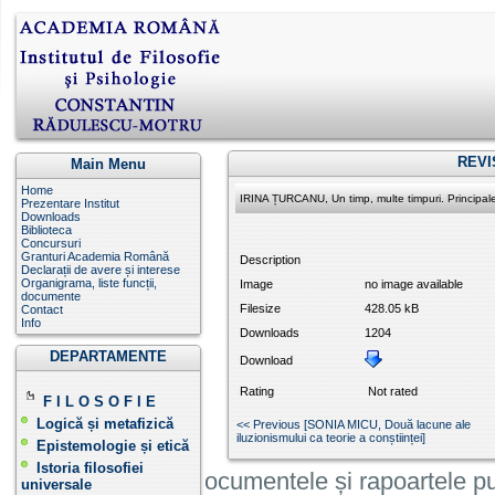
REVI
Main Menu
Home
IRINA ȚURCANU, Un timp, multe timpuri. Principalele
Prezentare Institut
Downloads
Biblioteca
Concursuri
Granturi Academia Română
Description
Declarații de avere și interese
Organigrama, liste funcții,
Image
no image available
documente
Filesize
428.05 kB
Contact
Info
Downloads
1204
DEPARTAMENTE
Download
Rating
Not rated
F I L O S O F I E
Logică și metafizică
<< Previous [SONIA MICU, Două lacune ale
iluzionismului ca teorie a conștiinței]
Epistemologie și etică
Istoria filosofiei
Informatiile, documentele și rapoartele pu
universale