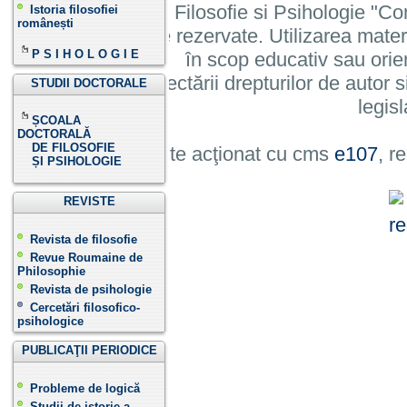
Institutului de Filosofie si Psihologie 
Istoria filosofiei
românești
cu toate drepturile rezervate. Utilizarea mate
P S I H O L O G I E
în scop educativ sau orie
cu condiția respectării drepturilor de autor si
STUDII DOCTORALE
legisl
ȘCOALA
DOCTORALĂ
DE FILOSOFIE
Site acţionat cu cms
e107
, r
ȘI PSIHOLOGIE
REVISTE
Revista de filosofie
Revue Roumaine de
Philosophie
Revista de psihologie
Cercetări filosofico-
psihologice
PUBLICAŢII PERIODICE
Probleme de logică
Studii de istorie a