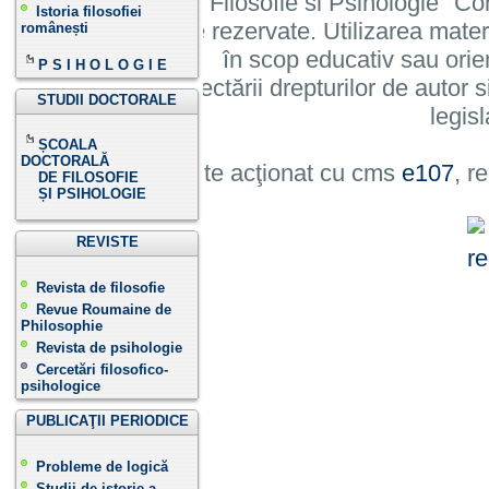
Institutului de Filosofie si Psihologie 
Istoria filosofiei
cu toate drepturile rezervate. Utilizarea mate
românești
în scop educativ sau orie
P S I H O L O G I E
cu condiția respectării drepturilor de autor si
STUDII DOCTORALE
legisl
ȘCOALA
DOCTORALĂ
Site acţionat cu cms
e107
, r
DE FILOSOFIE
ȘI PSIHOLOGIE
REVISTE
Revista de filosofie
Revue Roumaine de
Philosophie
Revista de psihologie
Cercetări filosofico-
psihologice
PUBLICAŢII PERIODICE
Probleme de logică
Studii de istorie a