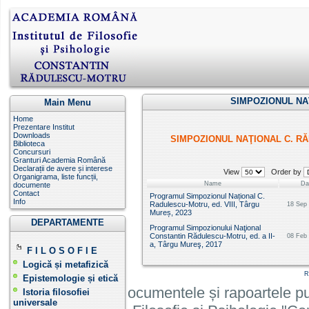
SIMPOZIONUL NA
Main Menu
Home
Prezentare Institut
Downloads
SIMPOZIONUL NAŢIONAL C. R
Biblioteca
Concursuri
Granturi Academia Română
Declarații de avere și interese
View
Order by
Organigrama, liste funcții,
Name
Da
documente
Contact
Programul Simpozionul Național C.
Info
Radulescu-Motru, ed. VIII, Târgu
18 Sep 
Mureș, 2023
DEPARTAMENTE
Programul Simpozionului Naţional
Constantin Rădulescu-Motru, ed. a II-
08 Feb 
a, Târgu Mureş, 2017
F I L O S O F I E
Logică și metafizică
R
Epistemologie și etică
Informatiile, documentele și rapoartele pu
Istoria filosofiei
universale