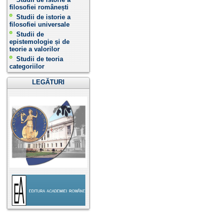
filosofiei românești
Studii de istorie a
filosofiei universale
Studii de
epistemologie și de
teorie a valorilor
Studii de teoria
categoriilor
LEGĂTURI