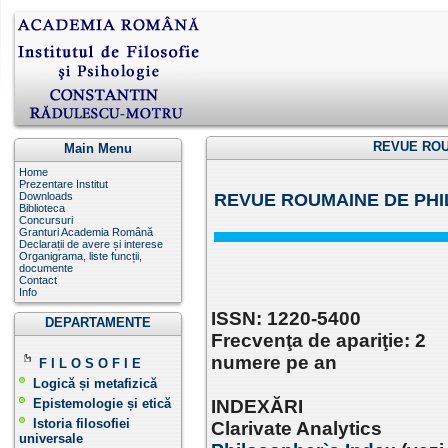
REVUE ROU
Main Menu
Home
Prezentare Institut
Downloads
REVUE ROUMAINE DE PHI
Biblioteca
Concursuri
Granturi Academia Română
Declarații de avere și interese
Organigrama, liste funcții,
documente
Contact
Info
ISSN: 1220-5400
DEPARTAMENTE
Frecvenţa de apariţie: 2
numere pe an
F I L O S O F I E
Logică și metafizică
Epistemologie și etică
INDEXĂRI
Istoria filosofiei
Clarivate Analytics
universale