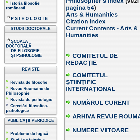
Philosopher`s Index
(vezi
Istoria filosofiei
pagina 54
)
românești
Arts & Humanities
P S I H O L O G I E
Citation Index
Current Contents - Arts &
STUDII DOCTORALE
Humanities
ȘCOALA
DOCTORALĂ
DE FILOSOFIE
COMITETUL DE
ȘI PSIHOLOGIE
REDACŢIE
REVISTE
COMITETUL
ŞTIINŢIFIC
Revista de filosofie
INTERNAŢIONAL
Revue Roumaine de
Philosophie
Revista de psihologie
NUMĂRUL CURENT
Cercetări filosofico-
psihologice
ARHIVA REVUE ROUMA
PUBLICAŢII PERIODICE
NUMERE VIITOARE
Probleme de logică
Studii de istorie a