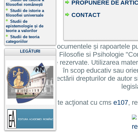
PROPUNERE DE ARTI
filosofiei românești
Studii de istorie a
CONTACT
filosofiei universale
Studii de
epistemologie și de
teorie a valorilor
Studii de teoria
categoriilor
Informatiile, documentele și rapoartele pu
LEGĂTURI
Institutului de Filosofie si Psihologie 
cu toate drepturile rezervate. Utilizarea mate
în scop educativ sau orie
cu condiția respectării drepturilor de autor si
legisl
Site acţionat cu cms
e107
, r