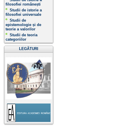
filosofiei românești
Studii de istorie a
filosofiei universale
Studii de
epistemologie și de
teorie a valorilor
Studii de teoria
categoriilor
LEGĂTURI