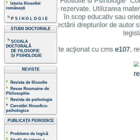
Institutului de Filosofie si Psihologie 
Istoria filosofiei
cu toate drepturile rezervate. Utilizarea mate
românești
în scop educativ sau orie
P S I H O L O G I E
cu condiția respectării drepturilor de autor si
STUDII DOCTORALE
legisl
ȘCOALA
DOCTORALĂ
Site acţionat cu cms
e107
, r
DE FILOSOFIE
ȘI PSIHOLOGIE
REVISTE
Revista de filosofie
Revue Roumaine de
Philosophie
Revista de psihologie
Cercetări filosofico-
psihologice
PUBLICAŢII PERIODICE
Probleme de logică
Studii de istorie a