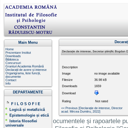
Decaraț
Main Menu
Home
Declarație de interese, Secretar științific Bogdan 
Prezentare Institut
Downloads
Biblioteca
Concursuri
Granturi Academia Română
Description
Declarații de avere și interese
Organigrama, liste funcții,
Image
no image available
documente
Filesize
36.98 kB
Contact
Info
Downloads
1659
DEPARTAMENTE
Download
Rating
Not rated
F I L O S O F I E
<< Previous [Declarație de interese, Director
Logică și metafizică
acad. Mircea Dumitru , 2022]
Epistemologie și etică
Informatiile, documentele și rapoartele pu
Istoria filosofiei
universale